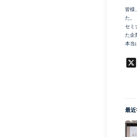
皆様
た。
セミ
た企
本当
最近