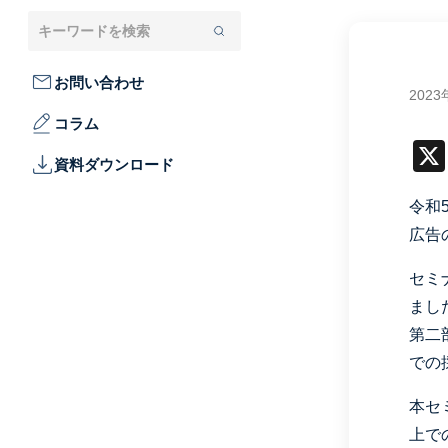
お問い合わせ
202
コラム
資料ダウンロード
令和
広告
セミ
まし
第二
での
本セ
上で