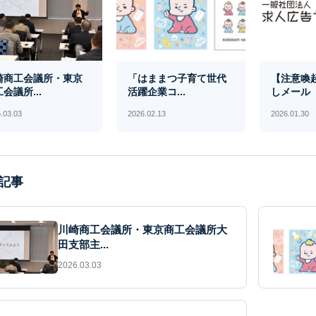
崎商工会議所・東京
「はままつ子育て世代
【注意喚
会議所...
活躍企業コ...
しメール（.
.03.03
2026.02.13
2026.01.30
記事
川崎商工会議所・東京商工会議所大
田支部主...
2026.03.03