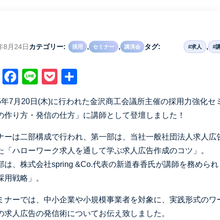
,
,
,
3年8月24日
カテゴリー:
タグ:
採用
セミナー
講演会
#求人
#
X
Facebook
Line
Pocket
共
有
5年7月20日(木)に行われた金沢商工会議所主催の採用力強化
の作り方・発信の仕方」に講師として登壇しました！
ナーは二部構成で行われ、第一部は、当社一般社団法人求人広
た「ハローワーク求人を通して学ぶ求人広告作成のコツ」。
部は、株式会社spring &Co.代表の新道春香氏が講師を務め
採用戦略」。
ミナーでは、中小企業や小規模事業者を対象に、実践形式のワ
の求人広告の発信術についてお伝え致しました。