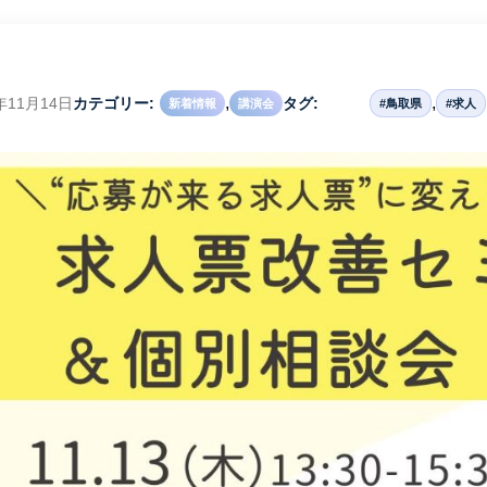
,
,
年11月14日
カテゴリー:
タグ:
新着情報
講演会
#鳥取県
#求人