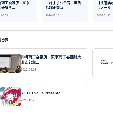
崎商工会議所・東京
「はままつ子育て世代
【注意喚
会議所...
活躍企業コ...
しメール（.
.03.03
2026.02.13
2026.01.30
記事
川崎商工会議所・東京商工会議所大
田支部主...
2026.03.03
RICOH Value Presenta...
2025.11.21