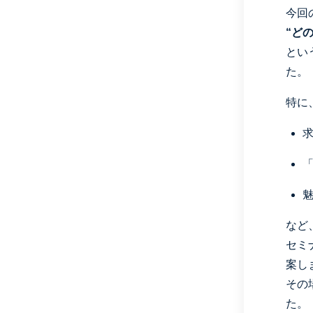
今回
“ど
とい
た。
特に
求
魅
など
セミ
案し
その
た。