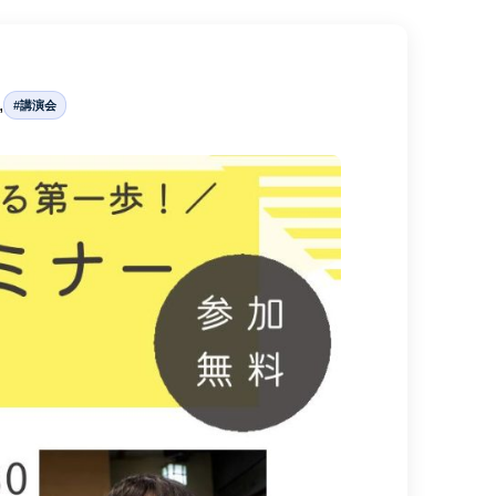
,
#講演会