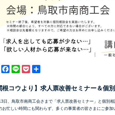
X
Facebook
Line
Pocket
共
有
関根コウより】求人票改善セミナー＆個
月13日、鳥取市南商工会さまで「求人票改善セミナー」と個別
のお忙しい時間にも関わらず、多くの事業者の皆さまにご参加