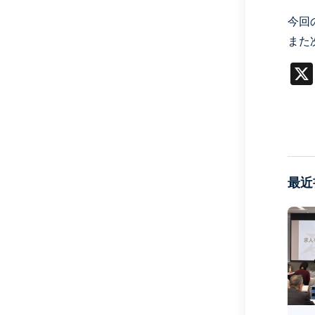
今回
また
最近