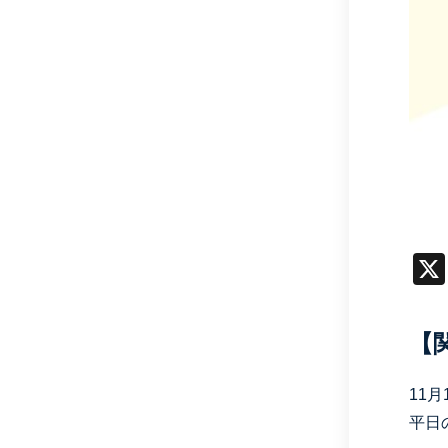
【
11
平日