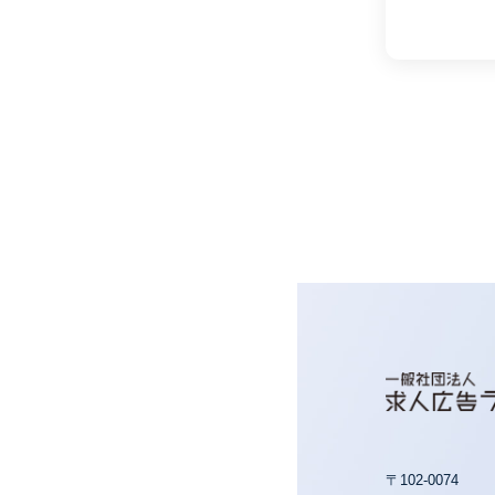
〒102-0074